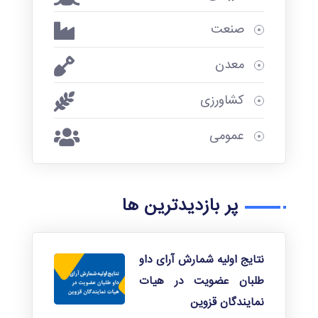
پادکست
صنعت
تلوزیون
اینترنتی
معدن
نامه اتاق
کشاورزی
قزوین
عمومی
رویدادها
پژوهش ها
پر بازدیدترین ها
نتایج اولیه شمارش آرای داو
طلبان عضویت در هیات
نمایندگان قزوین