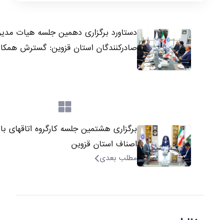
دستاورد برگزاری دهمین جلسه هیات م
صادرکنندگان استان قزوین: گسترش همکا
برگزاری هشتمین جلسه کارگروه اتاقهای بازر
اصناف استان قزوین
مطلب بعدی